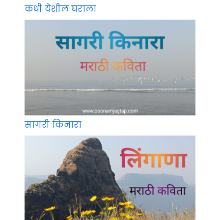
कधी येशील घराला
सागरी किनारा