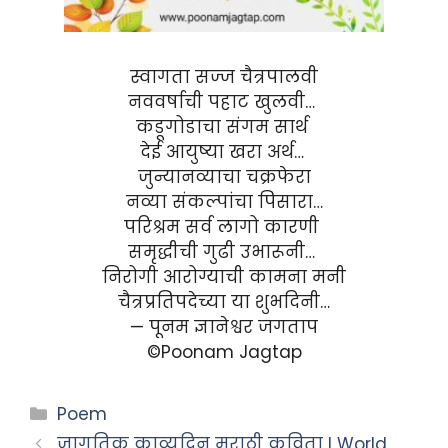
स्वागता सज्ज चैत्रपालवी
नववर्षाची पहाट खुलवी…
कडूगोडाचा संगम सार्थ
देई आयुष्या खरा अर्थ…
जुन्यानव्याचा चक्रफेरा
नव्या संकल्पांचा पिसारा…
परिश्रम सर्व लागो कारणी
समृद्धीची गुढी उभारूनी…
निरोगी आरोग्याची कामना मनी
चैत्रप्रतिपदेच्या या शुभदिनी…
— पूनम ज्ञानेश्वर जगताप
©Poonam Jagtap
Categories
Poem
जागतिक काव्यदिन मराठी कविता l World