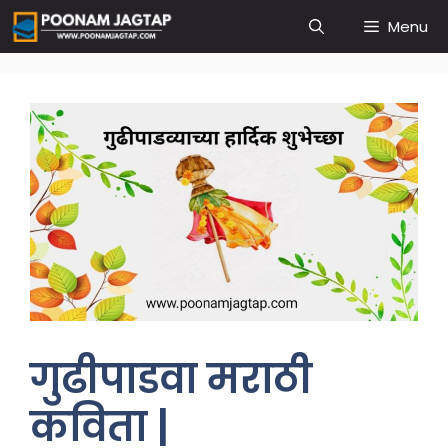
Skip
Menu
to
content
गुढीपाडवा मराठी
कविता |