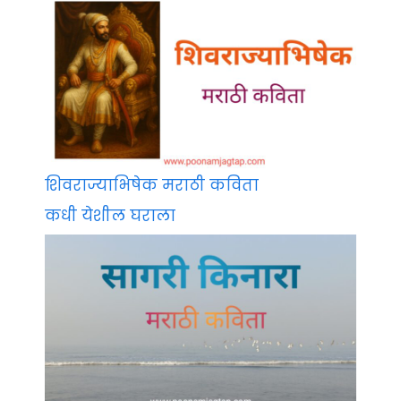
शिवराज्याभिषेक मराठी कविता
कधी येशील घराला