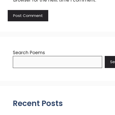
browser for the next time I comment.
Search Poems
Se
Recent Posts