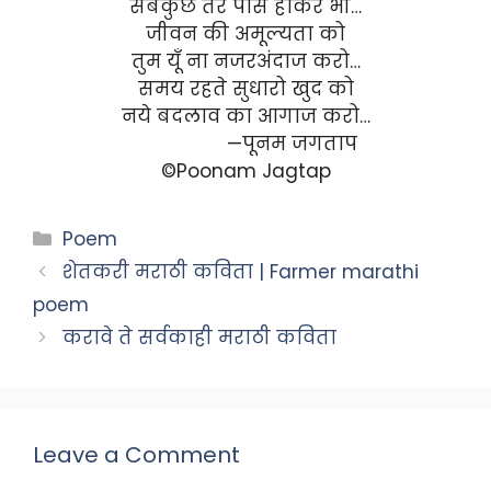
सबकुछ तेरे पास होकर भी…
जीवन की अमूल्यता को
तुम यूँ ना नजरअंदाज करो…
समय रहते सुधारो खुद को
नये बदलाव का आगाज करो…
—पूनम जगताप
©Poonam Jagtap
Categories
Poem
शेतकरी मराठी कविता | Farmer marathi
poem
करावे ते सर्वकाही मराठी कविता
Leave a Comment